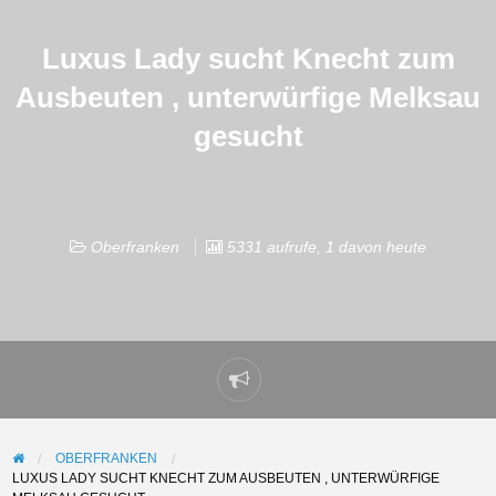
Luxus Lady sucht Knecht zum
Ausbeuten , unterwürfige Melksau
gesucht
Oberfranken
5331 aufrufe, 1 davon heute
Problem
melden
OBERFRANKEN
LUXUS LADY SUCHT KNECHT ZUM AUSBEUTEN , UNTERWÜRFIGE