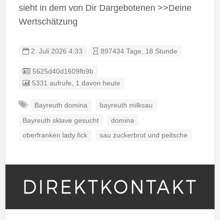
sieht in dem von Dir Dargebotenen >>Deine
Wertschätzung
2. Juli 2026 4:33
897434 Tage, 18 Stunde
Listing ID
5625d40d1609fb9b
5331 aufrufe, 1 davon heute
Bayreuth domina
bayreuth milksau
Bayreuth sklave gesucht
domina
oberfranken lady fick
sau zuckerbrot und peitsche